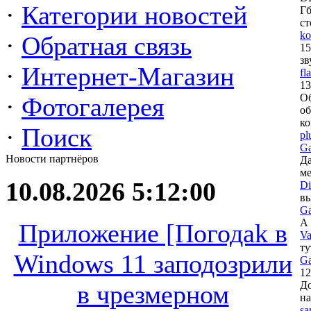
·
Категории новостей
Гб
ст
ko
·
Обратная связь
15
зв
·
Интернет-Магазин
fl
13
Об
·
Фотогалерея
об
к
·
Поиск
pl
Ga
Новости партнёров
Да
м
10.08.2026 5:12:00
Di
вы
Ga
А 
Приложение [Погодаk в
Va
ту
Windows 11 заподозрили
Ga
12
До
в чрезмерном
на
sa