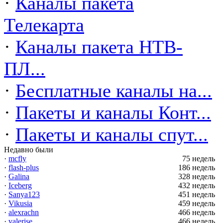
·
Каналы пакета
Телекарта
·
Каналы пакета НТВ-
ПЛ...
·
Бесплатные каналы на...
·
Пакеты и каналы Конт...
·
Пакеты и каналы спут...
Недавно были
·
mcfly
75 недель
·
flash-plus
186 недель
·
Galina
328 недель
·
Iceberg
432 недель
·
Sanya123
451 недель
·
Vikusia
459 недель
·
alexrachn
466 недель
·
valerise
466 недель