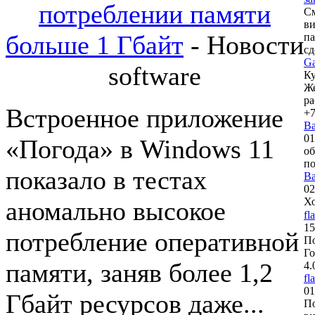
потреблении памяти
См
в
больше 1 Гбайт
- Новости
па
сд
Ga
software
Ку
Же
ра
Встроенное приложение
+7
Ba
01
«Погода» в Windows 11
об
п
показало в тестах
Ba
02
Х
аномально высокое
fl
15
потребление оперативной
По
Го
памяти, заняв более 1,2
4.
fl
01
Гбайт ресурсов даже...
По