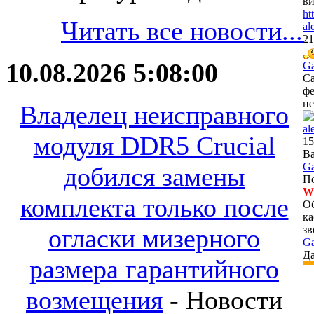
ви
ht
Читать все новости...
al
21
10.08.2026 5:08:00
Ga
Са
фе
не
Владелец неисправного
al
модуля DDR5 Crucial
15
Ва
Ga
добился замены
П
W
комплекта только после
Об
ка
огласки мизерного
зв
Ga
Да
размера гарантийного
возмещения
- Новости