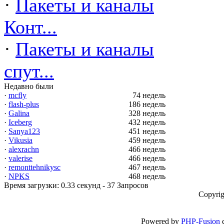
·
Пакеты и каналы
Конт...
·
Пакеты и каналы
спут...
Недавно были
·
mcfly
74 недель
·
flash-plus
186 недель
·
Galina
328 недель
·
Iceberg
432 недель
·
Sanya123
451 недель
·
Vikusia
459 недель
·
alexrachn
466 недель
·
valerise
466 недель
·
remonttehnikysc
467 недель
·
NPKS
468 недель
Время загрузки: 0.33 секунд - 37 Запросов
Copyrig
Powered by
PHP-Fusion
c