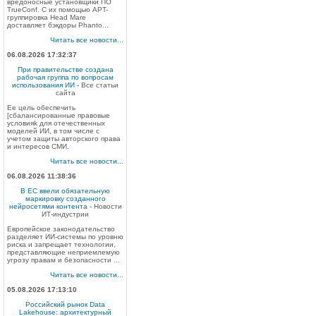
вредоносные установщики ПО
TrueConf. С их помощью APT-
группировка Head Mare
доставляет бэкдоры Phanto...
Читать все новости...
06.08.2026 17:32:37
При правительстве создана
рабочая группа по вопросам
использования ИИ
- Все статьи
сайта
Ее цель обеспечить
[сбалансированные правовые
условияk для отечественных
моделей ИИ, в том числе с
учетом защиты авторского права
и интересов СМИ.
Читать все новости...
06.08.2026 11:38:36
В ЕС ввели обязательную
маркировку созданного
нейросетями контента
- Новости
ИТ-индустрии
Европейское законодательство
разделяет ИИ-системы по уровню
риска и запрещает технологии,
представляющие неприемлемую
угрозу правам и безопасности ...
Читать все новости...
05.08.2026 17:13:10
Российский рынок Data
Lakehouse: архитектурный