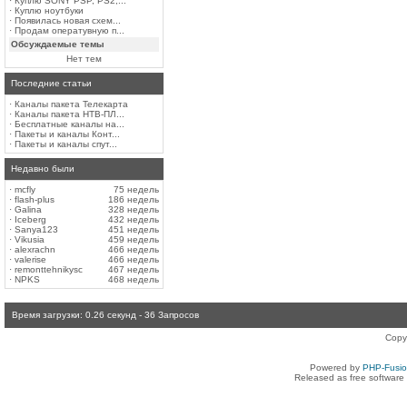
·
Куплю SONY PSP, PS2,...
·
Куплю ноутбуки
·
Появилась новая схем...
·
Продам оператувную п...
Обсуждаемые темы
Нет тем
Последние статьи
·
Каналы пакета Телекарта
·
Каналы пакета НТВ-ПЛ...
·
Бесплатные каналы на...
·
Пакеты и каналы Конт...
·
Пакеты и каналы спут...
Недавно были
·
mcfly
75 недель
·
flash-plus
186 недель
·
Galina
328 недель
·
Iceberg
432 недель
·
Sanya123
451 недель
·
Vikusia
459 недель
·
alexrachn
466 недель
·
valerise
466 недель
·
remonttehnikysc
467 недель
·
NPKS
468 недель
Время загрузки: 0.26 секунд - 36 Запросов
Copy
Powered by
PHP-Fusi
Released as free software