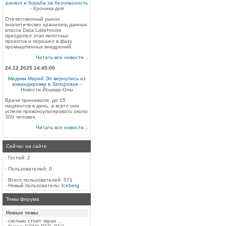
раскол и борьба за безопасность
- Хроника дня
Отечественный рынок
аналитических хранилищ данных
класса Data Lakehouse
преодолел этап пилотных
проектов и перешел в фазу
промышленных внедрений.
Читать все новости...
24.12.2025 14:45:00
Медики Марий Эл вернулись из
командировки в Запорожье
-
Новости Йошкар-Олы
Врачи принимали до 15
пациентов в день, а всего они
успели проконсультировать около
300 человек.
Читать все новости...
Сейчас на сайте
·
Гостей: 2
·
Пользователей: 0
·
Всего пользователей: 571
·
Новый пользователь:
Iceberg
Темы форума
Новые темы
·
сколько стоит экран ...