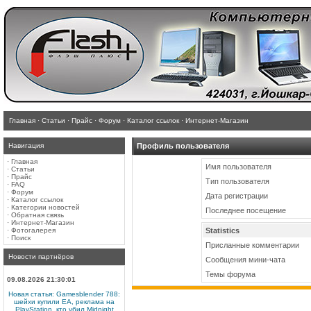
Главная
·
Статьи
·
Прайс
·
Форум
·
Каталог ссылок
·
Интернет-Магазин
Навигация
Профиль пользователя
·
Главная
Имя пользователя
·
Статьи
·
Прайс
Тип пользователя
·
FAQ
·
Форум
Дата регистрации
·
Каталог ссылок
·
Категории новостей
Последнее посещение
·
Обратная связь
·
Интернет-Магазин
·
Фотогалерея
Statistics
·
Поиск
Присланные комментарии
Новости партнёров
Сообщения мини-чата
Темы форума
09.08.2026 21:30:01
Новая статья: Gamesblender 788:
шейхи купили EA, реклама на
PlayStation, кто убил Midnight