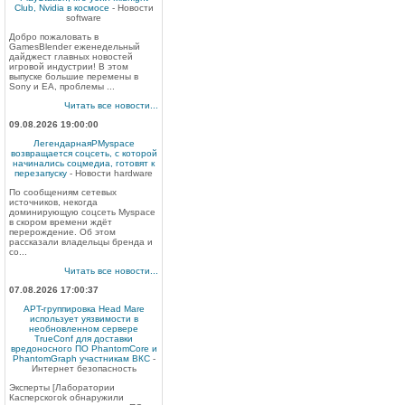
Club, Nvidia в космосе
- Новости
software
Добро пожаловать в
GamesBlender еженедельный
дайджест главных новостей
игровой индустрии! В этом
выпуске большие перемены в
Sony и EA, проблемы ...
Читать все новости...
09.08.2026 19:00:00
ЛегендарнаяPMyspace
возвращается соцсеть, с которой
начинались соцмедиа, готовят к
перезапуску
- Новости hardware
По сообщениям сетевых
источников, некогда
доминирующую соцсеть Myspace
в скором времени ждёт
перерождение. Об этом
рассказали владельцы бренда и
со...
Читать все новости...
07.08.2026 17:00:37
APT-группировка Head Mare
использует уязвимости в
необновленном сервере
TrueConf для доставки
вредоносного ПО PhantomCore и
PhantomGraph участникам ВКС
-
Интернет безопасность
Эксперты [Лаборатории
Касперскогоk обнаружили