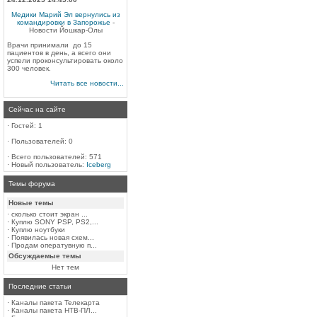
Медики Марий Эл вернулись из
командировки в Запорожье
-
Новости Йошкар-Олы
Врачи принимали до 15
пациентов в день, а всего они
успели проконсультировать около
300 человек.
Читать все новости...
Сейчас на сайте
·
Гостей: 1
·
Пользователей: 0
·
Всего пользователей: 571
·
Новый пользователь:
Iceberg
Темы форума
Новые темы
·
сколько стоит экран ...
·
Куплю SONY PSP, PS2,...
·
Куплю ноутбуки
·
Появилась новая схем...
·
Продам оператувную п...
Обсуждаемые темы
Нет тем
Последние статьи
·
Каналы пакета Телекарта
·
Каналы пакета НТВ-ПЛ...