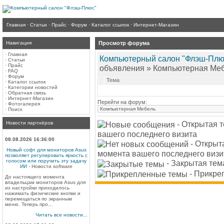
Главная
·
Статьи
·
Прайс
·
Форум
·
Каталог ссылок
·
Интернет-Магазин
Навигация
Просмотр форума
·
Главная
Компьютерный салон "Флэш-Плю
·
Статьи
·
Прайс
объявления » Компьютерная Ме
·
FAQ
·
Форум
Тема
·
Каталог ссылок
·
Категории новостей
·
Обратная связь
·
Интернет-Магазин
Перейти на форум:
·
Фотогалерея
·
Поиск
- Открытая 
Новости партнёров
вашего последнего визита
08.08.2026 16:36:00
- Открыт
Новый софт для мониторов Asus
момента вашего последнего визи
позволяет регулировать яркость с
голосом или поручить эту задачу
- Закрытая тем
ИИ
- Новости software
- Прикре
До настоящего момента
владельцам мониторов Asus для
их настройки приходилось
нажимать физические кнопки и
перемещаться по экранным
меню. Теперь про...
Читать все новости...