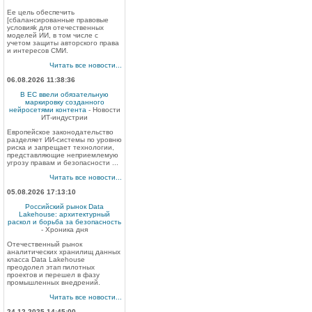
Ее цель обеспечить
[сбалансированные правовые
условияk для отечественных
моделей ИИ, в том числе с
учетом защиты авторского права
и интересов СМИ.
Читать все новости...
06.08.2026 11:38:36
В ЕС ввели обязательную
маркировку созданного
нейросетями контента
- Новости
ИТ-индустрии
Европейское законодательство
разделяет ИИ-системы по уровню
риска и запрещает технологии,
представляющие неприемлемую
угрозу правам и безопасности ...
Читать все новости...
05.08.2026 17:13:10
Российский рынок Data
Lakehouse: архитектурный
раскол и борьба за безопасность
- Хроника дня
Отечественный рынок
аналитических хранилищ данных
класса Data Lakehouse
преодолел этап пилотных
проектов и перешел в фазу
промышленных внедрений.
Читать все новости...
24.12.2025 14:45:00