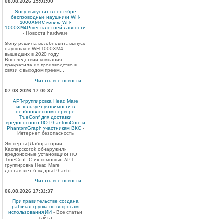
08.08.2026 15:01:00
Sony выпустит в сентябре
беспроводные наушники WH-
1000XM4C копию WH-
1000XM4Pшестилетней давности
- Новости hardware
Sony решила возобновить выпуск
наушников WH-1000XM4,
вышедших в 2020 году.
Впоследствии компания
прекратила их производство в
связи с выходом преем...
Читать все новости...
07.08.2026 17:00:37
APT-группировка Head Mare
использует уязвимости в
необновленном сервере
TrueConf для доставки
вредоносного ПО PhantomCore и
PhantomGraph участникам ВКС
-
Интернет безопасность
Эксперты [Лаборатории
Касперскогоk обнаружили
вредоносные установщики ПО
TrueConf. С их помощью APT-
группировка Head Mare
доставляет бэкдоры Phanto...
Читать все новости...
06.08.2026 17:32:37
При правительстве создана
рабочая группа по вопросам
использования ИИ
- Все статьи
сайта