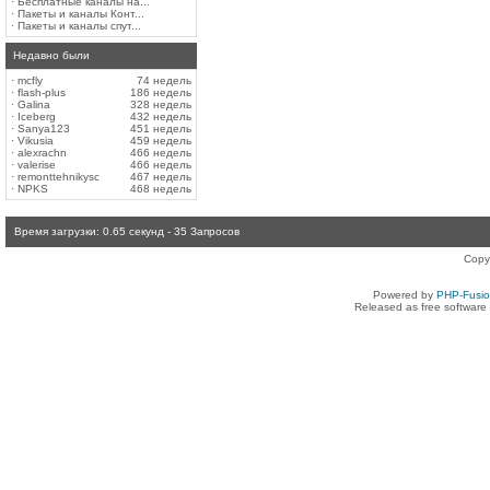
·
Бесплатные каналы на...
·
Пакеты и каналы Конт...
·
Пакеты и каналы спут...
Недавно были
·
mcfly
74 недель
·
flash-plus
186 недель
·
Galina
328 недель
·
Iceberg
432 недель
·
Sanya123
451 недель
·
Vikusia
459 недель
·
alexrachn
466 недель
·
valerise
466 недель
·
remonttehnikysc
467 недель
·
NPKS
468 недель
Время загрузки: 0.65 секунд - 35 Запросов
Copy
Powered by
PHP-Fusi
Released as free software