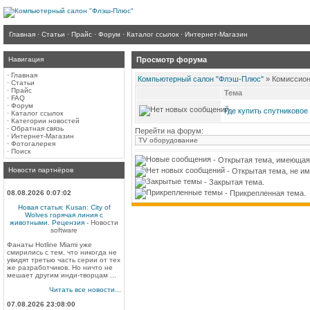
Главная
·
Статьи
·
Прайс
·
Форум
·
Каталог ссылок
·
Интернет-Магазин
Навигация
Просмотр форума
·
Главная
Компьютерный салон "Флэш-Плюс"
» Комиссион
·
Статьи
·
Прайс
Тема
·
FAQ
·
Форум
Где купить спутниковое
·
Каталог ссылок
·
Категории новостей
·
Обратная связь
Перейти на форум:
·
Интернет-Магазин
·
Фотогалерея
·
Поиск
- Открытая тема, имеющая
Новости партнёров
- Открытая тема, не и
- Закрытая тема.
- Прикрепленная тема.
08.08.2026 0:07:02
Новая статья: Kusan: City of
Wolves горячая линия с
животными. Рецензия
- Новости
software
Фанаты Hotline Miami уже
смирились с тем, что никогда не
увидят третью часть серии от тех
же разработчиков. Но ничто не
мешает другим инди-творцам ...
Читать все новости...
07.08.2026 23:08:00