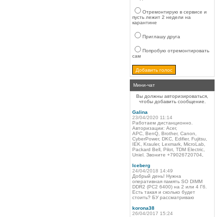
Отремонтирую в сервисе и
пусть лежит 2 недели на
карантине
Приглашу друга
Попробую отремонтировать
сам
Мини-чат
Вы должны авторизироваться,
чтобы добавить сообщение.
Galina
23/04/2020 11:14
Работаем дистанционно.
Авторизации: Acer,
APC, BenQ, Brother, Canon,
CyberPower, DKC, Edifier, Fujitsu,
IEK, Krauler, Lexmark, MicroLab,
Packard Bell, Pilot, TDM Electric,
Uniel. Звоните +79026720704,
Iceberg
24/04/2018 14:49
Добрый день! Нужна
оперативная память SO DIMM
DDR2 (PC2 6400) на 2 или 4 Гб.
Есть такая и сколько будет
стоить? БУ рассматриваю
korona38
26/04/2017 15:24