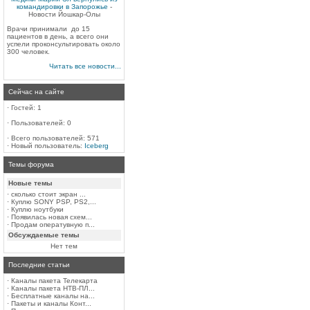
командировки в Запорожье
-
Новости Йошкар-Олы
Врачи принимали до 15
пациентов в день, а всего они
успели проконсультировать около
300 человек.
Читать все новости...
Сейчас на сайте
·
Гостей: 1
·
Пользователей: 0
·
Всего пользователей: 571
·
Новый пользователь:
Iceberg
Темы форума
Новые темы
·
сколько стоит экран ...
·
Куплю SONY PSP, PS2,...
·
Куплю ноутбуки
·
Появилась новая схем...
·
Продам оператувную п...
Обсуждаемые темы
Нет тем
Последние статьи
·
Каналы пакета Телекарта
·
Каналы пакета НТВ-ПЛ...
·
Бесплатные каналы на...
·
Пакеты и каналы Конт...