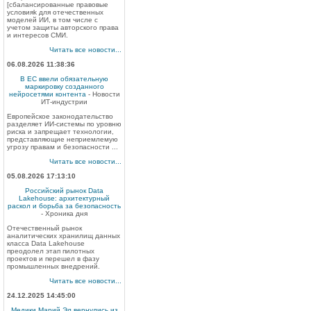
[сбалансированные правовые
условияk для отечественных
моделей ИИ, в том числе с
учетом защиты авторского права
и интересов СМИ.
Читать все новости...
06.08.2026 11:38:36
В ЕС ввели обязательную
маркировку созданного
нейросетями контента
- Новости
ИТ-индустрии
Европейское законодательство
разделяет ИИ-системы по уровню
риска и запрещает технологии,
представляющие неприемлемую
угрозу правам и безопасности ...
Читать все новости...
05.08.2026 17:13:10
Российский рынок Data
Lakehouse: архитектурный
раскол и борьба за безопасность
- Хроника дня
Отечественный рынок
аналитических хранилищ данных
класса Data Lakehouse
преодолел этап пилотных
проектов и перешел в фазу
промышленных внедрений.
Читать все новости...
24.12.2025 14:45:00
Медики Марий Эл вернулись из