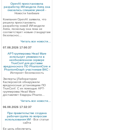
OpenAI приостановила
разработку ИИ-модели Astra она
оказалась слишком умной
-
Новости hardware
Компания OpenAI заявила, что
решила приостановить
разработку новой ИИ-модели
Astra, поскольку она пока не
соответствует новым стандартам
безопаснос...
Читать все новости...
07.08.2026 17:00:37
APT-группировка Head Mare
использует уязвимости в
необновленном сервере
TrueConf для доставки
вредоносного ПО PhantomCore и
PhantomGraph участникам ВКС
-
Интернет безопасность
Эксперты [Лаборатории
Касперскогоk обнаружили
вредоносные установщики ПО
TrueConf. С их помощью APT-
группировка Head Mare
доставляет бэкдоры Phanto...
Читать все новости...
06.08.2026 17:32:37
При правительстве создана
рабочая группа по вопросам
использования ИИ
- Все статьи
сайта
Ее цель обеспечить