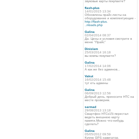
звуковые карты покупаете?
flash-plus
14/01/2015 13:34
Обновлены прайс-листы на
оборудование и комплектующие -
http://flash-plus.
..nloads.php
Galina
02/04/2014 08:37
Да. Цены и условия смотрите в
меню "Прайс"
Dinislam
25/03/2014 16:18
вы компы покупаете?
Galina
17/02/2014 14:06
А как же без админов...
Vakut
16/02/2014 15:48
тут еть админы
Galina
06/09/2013 12:56
Добрый день, приносите HTC на
месте проверим.
sarmad
29/08/2013 13:18
Смартфон HTCx15i перестал
видеть внешнюю карту
памяти.Можно что-нибудь
сделать?
Galina
05/05/2012 09:59
Куплю GPS навигатор.