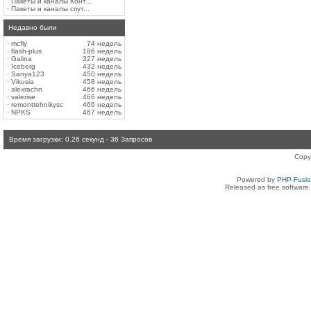
·
Пакеты и каналы Конт...
·
Пакеты и каналы спут...
Недавно были
·
mcfly
74 недель
·
flash-plus
186 недель
·
Galina
327 недель
·
Iceberg
432 недель
·
Sanya123
450 недель
·
Vikusia
458 недель
·
alexrachn
466 недель
·
valerise
466 недель
·
remonttehnikysc
466 недель
·
NPKS
467 недель
Время загрузки: 0.26 секунд - 36 Запросов
Copy
Powered by
PHP-Fusi
Released as free software