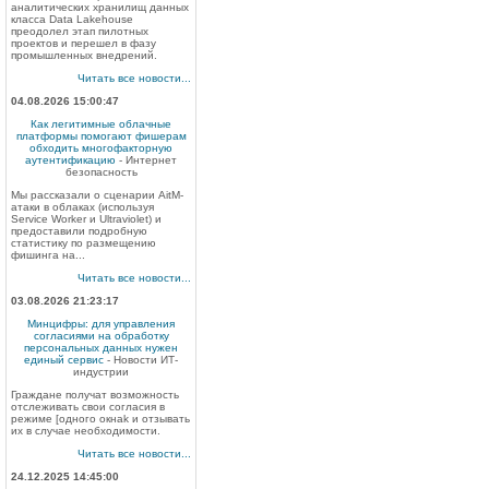
аналитических хранилищ данных
класса Data Lakehouse
преодолел этап пилотных
проектов и перешел в фазу
промышленных внедрений.
Читать все новости...
04.08.2026 15:00:47
Как легитимные облачные
платформы помогают фишерам
обходить многофакторную
аутентификацию
- Интернет
безопасность
Мы рассказали о сценарии AitM-
атаки в облаках (используя
Service Worker и Ultraviolet) и
предоставили подробную
статистику по размещению
фишинга на...
Читать все новости...
03.08.2026 21:23:17
Минцифры: для управления
согласиями на обработку
персональных данных нужен
единый сервис
- Новости ИТ-
индустрии
Граждане получат возможность
отслеживать свои согласия в
режиме [одного окнаk и отзывать
их в случае необходимости.
Читать все новости...
24.12.2025 14:45:00