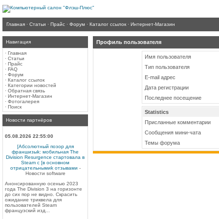
Главная
·
Статьи
·
Прайс
·
Форум
·
Каталог ссылок
·
Интернет-Магазин
Навигация
Профиль пользователя
·
Главная
Имя пользователя
·
Статьи
·
Прайс
Тип пользователя
·
FAQ
·
Форум
E-mail адрес
·
Каталог ссылок
·
Категории новостей
Дата регистрации
·
Обратная связь
·
Интернет-Магазин
Последнее посещение
·
Фотогалерея
·
Поиск
Statistics
Новости партнёров
Присланные комментарии
Сообщения мини-чата
05.08.2026 22:55:00
Темы форума
[Абсолютный позор для
франшизыk: мобильная The
Division Resurgence стартовала в
Steam с [в основном
отрицательнымиk отзывами
-
Новости software
Анонсированную осенью 2023
года The Division 3 на горизонте
до сих пор не видно. Скрасить
ожидание триквела для
пользователей Steam
французский изд...