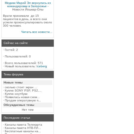
Медики Марий Эл вернулись из
командировки в Запорожье
-
Новости Йошкар-Олы
Врачи принимали до 15
пациентов в день, а всего они
успели проконсультировать около
300 человек.
Читать все новости...
Сейчас на сайте
·
Гостей: 2
·
Пользователей: 0
·
Всего пользователей: 571
·
Новый пользователь:
Iceberg
Темы форума
Новые темы
·
сколько стоит экран ...
·
Куплю SONY PSP, PS2,...
·
Куплю ноутбуки
·
Появилась новая схем...
·
Продам оператувную п...
Обсуждаемые темы
Нет тем
Последние статьи
·
Каналы пакета Телекарта
·
Каналы пакета НТВ-ПЛ...
·
Бесплатные каналы на...