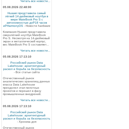
Читать все новости...
05.08.2026 22:48:00
Huawei представила самый
лёгкий 14-дюймовый ноутбук в
мире MateBook Pro S с
автономностью доP18 часов
иPHarmonyOS
- Новости hardware
Компания Huawei представила
сверхлёгкий ноутбук MateBook
Pro S. Несмотря на 14-дюймовый
экран и металлический корпус,
вес MateBook Pro S составляет...
Читать все новости...
05.08.2026 17:13:10
Российский рынок Data
Lakehouse: архитектурный
раскол и борьба за безопасность
- Все статьи сайта
Отечественный рынок
аналитических хранилищ данных
класса Data Lakehouse
преодолел этап пилотных
проектов и перешел в фазу
промышленных внедрений.
Читать все новости...
05.08.2026 17:13:10
Российский рынок Data
Lakehouse: архитектурный
раскол и борьба за безопасность
- Хроника дня
Отечественный рынок