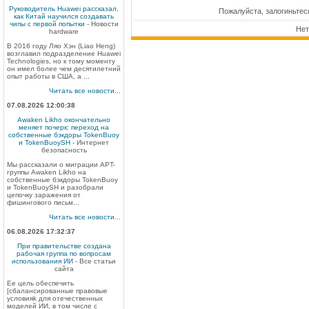
Руководитель Huawei рассказал,
Пожалуйста, залогиньтес
как Китай научился создавать
чипы с первой попытки
- Новости
Нет
hardware
В 2016 году Ляо Хэн (Liao Heng)
возглавил подразделение Huawei
Technologies, но к тому моменту
он имел более чем десятилетний
опыт работы в США, а ...
Читать все новости...
07.08.2026 12:00:38
Awaken Likho окончательно
меняет почерк: переход на
собственные бэкдоры TokenBuoy
и TokenBuoySH
- Интернет
безопасность
Мы рассказали о миграции APT-
группы Awaken Likho на
собственные бэкдоры TokenBuoy
и TokenBuoySH и разобрали
цепочку заражения от
фишингового письм...
Читать все новости...
06.08.2026 17:32:37
При правительстве создана
рабочая группа по вопросам
использования ИИ
- Все статьи
сайта
Ее цель обеспечить
[сбалансированные правовые
условияk для отечественных
моделей ИИ, в том числе с