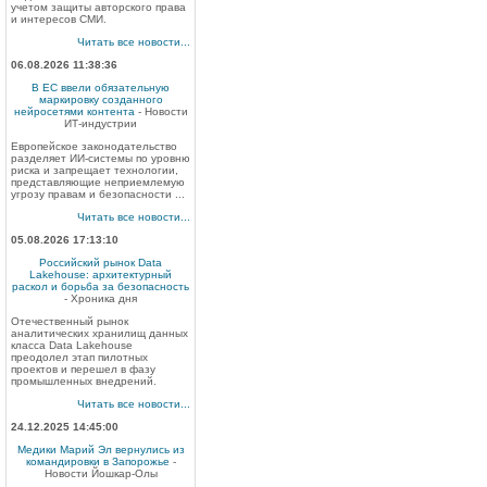
учетом защиты авторского права
и интересов СМИ.
Читать все новости...
06.08.2026 11:38:36
В ЕС ввели обязательную
маркировку созданного
нейросетями контента
- Новости
ИТ-индустрии
Европейское законодательство
разделяет ИИ-системы по уровню
риска и запрещает технологии,
представляющие неприемлемую
угрозу правам и безопасности ...
Читать все новости...
05.08.2026 17:13:10
Российский рынок Data
Lakehouse: архитектурный
раскол и борьба за безопасность
- Хроника дня
Отечественный рынок
аналитических хранилищ данных
класса Data Lakehouse
преодолел этап пилотных
проектов и перешел в фазу
промышленных внедрений.
Читать все новости...
24.12.2025 14:45:00
Медики Марий Эл вернулись из
командировки в Запорожье
-
Новости Йошкар-Олы