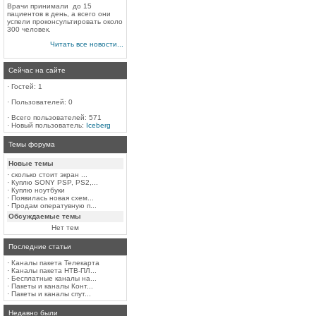
Врачи принимали до 15
пациентов в день, а всего они
успели проконсультировать около
300 человек.
Читать все новости...
Сейчас на сайте
·
Гостей: 1
·
Пользователей: 0
·
Всего пользователей: 571
·
Новый пользователь:
Iceberg
Темы форума
Новые темы
·
сколько стоит экран ...
·
Куплю SONY PSP, PS2,...
·
Куплю ноутбуки
·
Появилась новая схем...
·
Продам оператувную п...
Обсуждаемые темы
Нет тем
Последние статьи
·
Каналы пакета Телекарта
·
Каналы пакета НТВ-ПЛ...
·
Бесплатные каналы на...
·
Пакеты и каналы Конт...
·
Пакеты и каналы спут...
Недавно были