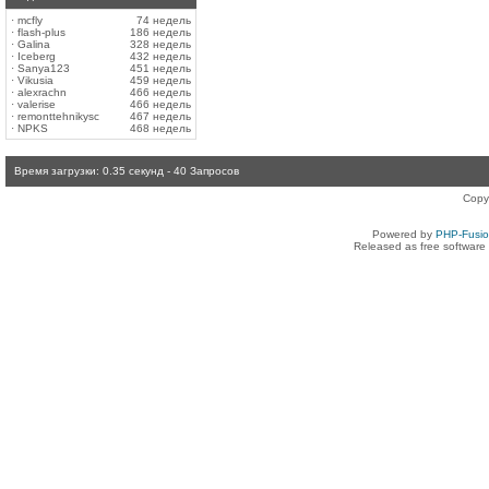
·
mcfly
74 недель
·
flash-plus
186 недель
·
Galina
328 недель
·
Iceberg
432 недель
·
Sanya123
451 недель
·
Vikusia
459 недель
·
alexrachn
466 недель
·
valerise
466 недель
·
remonttehnikysc
467 недель
·
NPKS
468 недель
Время загрузки: 0.35 секунд - 40 Запросов
Copy
Powered by
PHP-Fusi
Released as free software