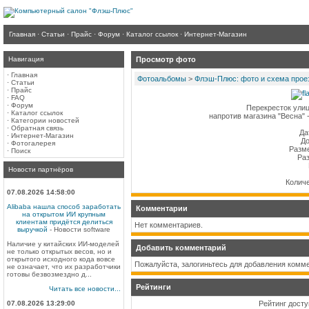
Главная
·
Статьи
·
Прайс
·
Форум
·
Каталог ссылок
·
Интернет-Магазин
Навигация
Просмотр фото
·
Главная
Фотоальбомы
>
Флэш-Плюс: фото и схема прое
·
Статьи
·
Прайс
·
FAQ
·
Форум
Перекресток улиц
·
Каталог ссылок
напротив магазина "Весна" 
·
Категории новостей
·
Обратная связь
Да
·
Интернет-Магазин
Д
·
Фотогалерея
Разме
·
Поиск
Раз
Новости партнёров
Количе
07.08.2026 14:58:00
Alibaba нашла способ заработать
Комментарии
на открытом ИИ крупным
клиентам придётся делиться
Нет комментариев.
выручкой
- Новости software
Наличие у китайских ИИ-моделей
Добавить комментарий
не только открытых весов, но и
открытого исходного кода вовсе
Пожалуйста, залогиньтесь для добавления комм
не означает, что их разработчики
готовы безвозмездно д...
Рейтинги
Читать все новости...
07.08.2026 13:29:00
Рейтинг досту